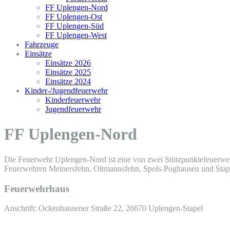
FF Uplengen-Nord
FF Uplengen-Ost
FF Uplengen-Süd
FF Uplengen-West
Fahrzeuge
Einsätze
Einsätze 2026
Einsätze 2025
Einsätze 2024
Kinder-/Jugendfeuerwehr
Kinderfeuerwehr
Jugendfeuerwehr
FF Uplengen-Nord
Die Feuerwehr Uplengen-Nord ist eine von zwei Stützpunktefeuerwe
Feuerwehren Meinersfehn, Oltmannsfehn, Spols-Poghausen und Stape
Feuerwehrhaus
Anschrift: Ockenhausener Straße 22, 26670 Uplengen-Stapel